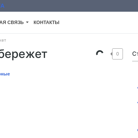
АЯ СВЯЗЬ
КОНТАКТЫ
жет
 бережет
С
0
рные