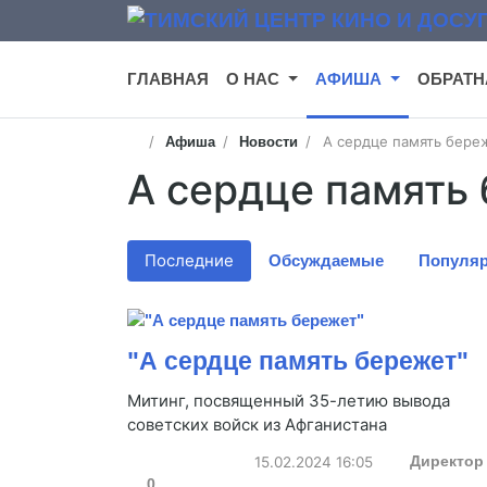
ГЛАВНАЯ
О НАС
АФИША
ОБРАТН
А сердце память бере
Афиша
Новости
А сердце память
Последние
Обсуждаемые
Популя
"А сердце память бережет"
Митинг, посвященный 35-летию вывода
советских войск из Афганистана
15.02.2024
16:05
Директор
0