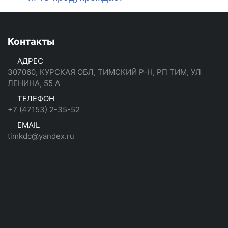
Контакты
АДРЕС
307060, КУРСКАЯ ОБЛ, ТИМСКИЙ Р-Н, РП ТИМ, УЛ
ЛЕНИНА, 55 А
ТЕЛЕФОН
+7 (47153) 2-35-52
EMAIL
timkdc@yandex.ru