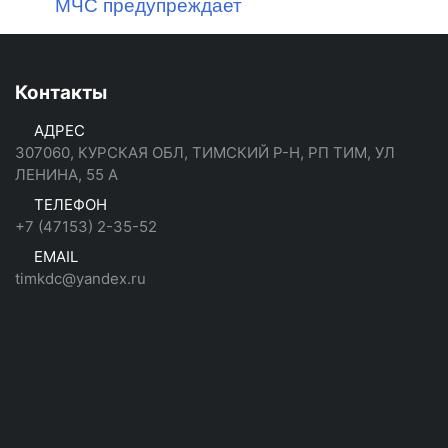
МЧС предупреждает
Контакты
АДРЕС
307060, КУРСКАЯ ОБЛ, ТИМСКИЙ Р-Н, РП ТИМ, УЛ
ЛЕНИНА, 55 А
ТЕЛЕФОН
+7 (47153) 2-35-52
EMAIL
timkdc@yandex.ru