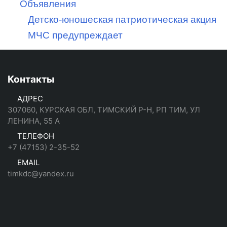
Объявления
Детско-юношеская патриотическая акция
МЧС предупреждает
Контакты
АДРЕС
307060, КУРСКАЯ ОБЛ, ТИМСКИЙ Р-Н, РП ТИМ, УЛ
ЛЕНИНА, 55 А
ТЕЛЕФОН
+7 (47153) 2-35-52
EMAIL
timkdc@yandex.ru